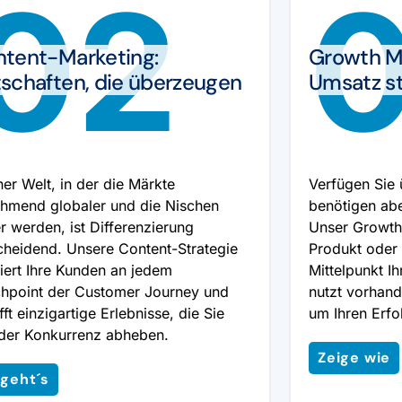
02
tent-Marketing:
Growth M
schaften, die überzeugen
Umsatz st
iner Welt, in der die Märkte
Verfügen Sie
hmend globaler und die Nischen
benötigen ab
r werden, ist Differenzierung
Unser Growth-
cheidend. Unsere Content-Strategie
Produkt oder 
viert Ihre Kunden an jedem
Mittelpunkt I
hpoint der Customer Journey und
nutzt vorhand
ft einzigartige Erlebnisse, die Sie
um Ihren Erfo
der Konkurrenz abheben.
Zeige wie
 geht´s