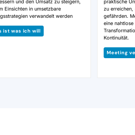
essern und den Umsatz zu steigern,
praktische Un
m Einsichten in umsetzbare
zu erreichen,
lgsstrategien verwandelt werden
gefährden. Me
eine nahtlose
Transformatio
 ist was ich will
Kontinuität.
Meeting v