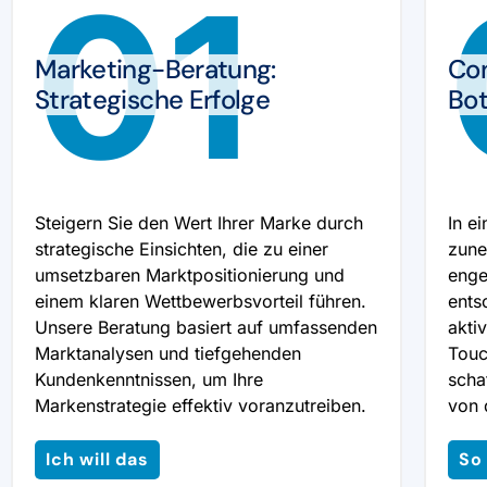
01
Marketing-Beratung:
Con
Strategische Erfolge
Bot
Steigern Sie den Wert Ihrer Marke durch
In e
strategische Einsichten, die zu einer
zune
umsetzbaren Marktpositionierung und
enge
einem klaren Wettbewerbsvorteil führen.
ents
Unsere Beratung basiert auf umfassenden
akti
Marktanalysen und tiefgehenden
Touc
Kundenkenntnissen, um Ihre
schaf
Markenstrategie effektiv voranzutreiben.
von 
Ich will das
So