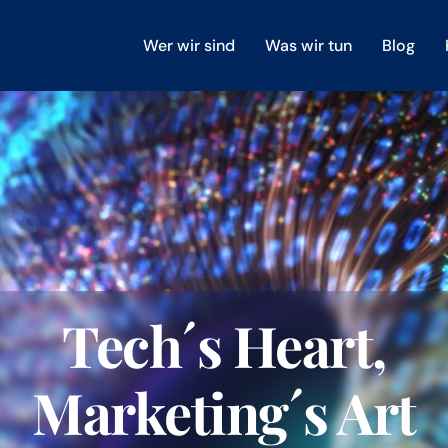
Wer wir sind
Was wir tun
Blog
Tech´s Heart,
Marketing´s Art