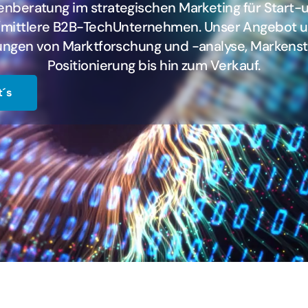
enberatung im strategischen Marketing für Start-
/mittlere B2B-TechUnternehmen. Unser Angebot 
tungen von Marktforschung und -analyse, Markenst
Positionierung bis hin zum Verkauf.
t´s