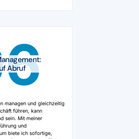
06
Management:
uf Abruf
n managen und gleichzeitig
häft führen, kann
d sein. Mit meiner
Führung und
m biete ich sofortige,