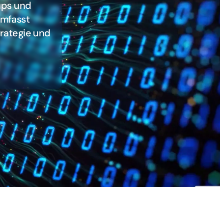
ups und
umfasst
rategie und